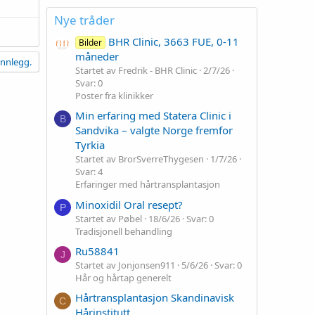
Nye tråder
BHR Clinic, 3663 FUE, 0-11
Bilder
måneder
innlegg.
Startet av Fredrik - BHR Clinic
2/7/26
Svar: 0
Poster fra klinikker
Min erfaring med Statera Clinic i
B
Sandvika – valgte Norge fremfor
Tyrkia
Startet av BrorSverreThygesen
1/7/26
Svar: 4
Erfaringer med hårtransplantasjon
Minoxidil Oral resept?
P
Startet av Pøbel
18/6/26
Svar: 0
Tradisjonell behandling
Ru58841
J
Startet av Jonjonsen911
5/6/26
Svar: 0
Hår og hårtap generelt
Hårtransplantasjon Skandinavisk
C
Hårinstitutt