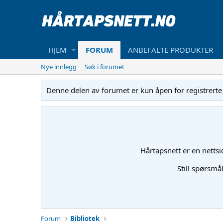
HJEM
FORUM
ANBEFALTE PRODUKTER
Nye innlegg
Søk i forumet
Denne delen av forumet er kun åpen for registrerte br
Hårtapsnett er en netts
Still spørsmå
Forum
Bibliotek