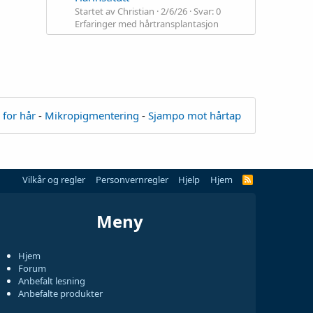
Startet av Christian
2/6/26
Svar: 0
Erfaringer med hårtransplantasjon
 for hår
-
Mikropigmentering
-
Sjampo mot hårtap
Vilkår og regler
Personvernregler
Hjelp
Hjem
Meny
Hjem
Forum
Anbefalt lesning
Anbefalte produkter