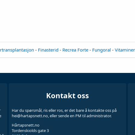
årtransplantasjon
-
Finasterid
-
Recrea Forte
-
Fungoral
-
Vitaminer
Kontakt oss
r
Har du spørsmål, ris eller ros, er det bare å kontakte oss på
e
hei@hartapsnett.no, eller sende en PM til administrator.
Hårtapsnett.no
Tordenskiolds gate 3