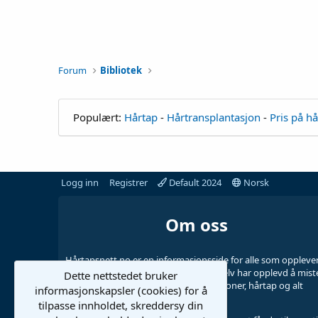
Forum
Bibliotek
Populært:
Hårtap
-
Hårtransplantasjon
-
Pris på h
Logg inn
Registrer
Default 2024
Norsk
Om oss
Hårtapsnett.no er en informasjonsside for alle som oppleve
hårtap, drevet av noen ildsjeler som selv har opplevd å mist
Dette nettstedet bruker
håret. Her diskuteres hårtransplantasjoner, hårtap og alt
informasjonskapsler (cookies) for å
annet som er relatert.
tilpasse innholdet, skreddersy din