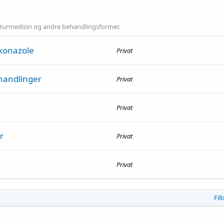
naturmedisin og andre behandlingsformer.
okonazole
Privat
handlinger
Privat
Privat
r
Privat
Privat
Fil