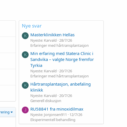
Nye svar
Masterklinikken Hellas
K
Nyeste: Karvald
28/7/26
Erfaringer med hårtransplantasjon
Min erfaring med Statera Clinic i
K
Sandvika – valgte Norge fremfor
Tyrkia
Nyeste: Karvald
20/7/26
Erfaringer med hårtransplantasjon
Hårtransplantasjon, anbefaling
K
klinikk
Nyeste: Karvald
20/7/26
Generell diskusjon
RU58841 fra minoxidilmax
J
trering
Nyeste: Jonjonsen911
12/7/26
Eksperimentell behandling