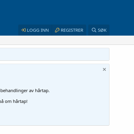
LOGG INN
REGISTRER
SØK
 behandlinger av hårtap.
 på om hårtap!