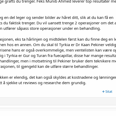
ge grafts du trenger. Feks Munib Ahmed leverer top resultater m
g en del leger og sender bilder av håret ditt, slik at du kan få en
 du faktisk trenger. Du vil uansett trenge 2 operasjoner om det a
gen utfører såpass store operasjoner under en behandling.
sjonen, eks ta hårlinjen og midtdelen først kan du finne deg en 
nen hos en annen. Om du skal til Tyrkia er Dr Kaan Pekiner veldig
Prisene hans er også overkommelige, men ventelisten kan være op
g i Tyrkia er Gur og Turan fra fuecapillar, disse har mange resulta
behandlinger, men i motsetning til Pekiner bruker dem teknikere m
rasjonen, til gjengeld kan de utføre større behandlinger.
inikken er elendig, det kan også skyldes at kostnadene og lønninge
ett å sjekke ut reviews og researche dem grundig.
Sitat