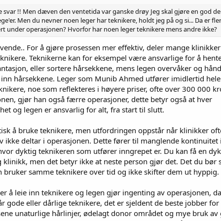
de svar !! Men dæven den ventetida var ganske drøy Jeg skal gjøre en god de
ge'er. Men du nevner noen leger har teknikere, holdt jeg på og si... Da er fle
rt under operasjonen? Hvorfor har noen leger teknikere mens andre ikke?
vende.. For å gjøre prosessen mer effektiv, deler mange klinikke
nikere. Teknikerne kan for eksempel være ansvarlige for å hente
lantasjon, eller sortere hårsekkene, mens legen overvåker og hånd
 inn hårsekkene. Leger som Munib Ahmed utfører imidlertid hele
knikere, noe som reflekteres i høyere priser, ofte over 300 000 kr
nen, gjør han også færre operasjoner, dette betyr også at hver
 og legen er ansvarlig for alt, fra start til slutt.
tisk å bruke teknikere, men utfordringen oppstår når klinikker oft
v ikke deltar i operasjonen. Dette fører til manglende kontinuitet 
 hvor dyktig teknikeren som utfører inngrepet er. Du kan få en dyk
 klinikk, men det betyr ikke at neste person gjør det. Det du bør 
en bruker samme teknikere over tid og ikke skifter dem ut hyppig.
ør er å leie inn teknikere og legen gjør ingenting av operasjonen, da
r gode eller dårlige teknikere, det er sjeldent de beste jobber fo
ne unaturlige hårlinjer, ødelagt donor området og mye bruk av 