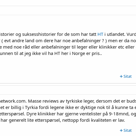
istorier og suksesshistorier for de som har tatt
HT
i utlandet. Vur
 år ( evt andre land om dere har noe anbefalninger ? ) men er da n
d noe råd eller anbefalninger til leger eller klinikker etc eller 
nen til at jeg ikke vil ha HT her i Norge er pris..
Sitat
network.com. Masse reviews av tyrkiske leger, dersom det er buds
t er billig i Tyrkia fordi legene ikke er dyktige nok til å kunne ta
etterspørsel. Dyre klinikker har gjerne ventelister på 9-18mnd, o
har generelt lite etterspørsel, nettopp fordi kvaliteten er lav.
Sitat