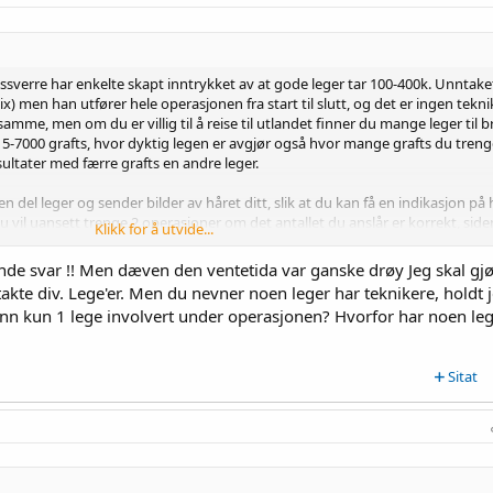
Dessverre har enkelte skapt inntrykket av at gode leger tar 100-400k. Unntake
 men han utfører hele operasjonen fra start til slutt, og det er ingen tekni
amme, men om du er villig til å reise til utlandet finner du mange leger til b
er 5-7000 grafts, hvor dyktig legen er avgjør også hvor mange grafts du treng
ltater med færre grafts en andre leger.
n del leger og sender bilder av håret ditt, slik at du kan få en indikasjon på
u vil uansett trenge 2 operasjoner om det antallet du anslår er korrekt, side
Klikk for å utvide...
sjoner under en behandling.
lende svar !! Men dæven den ventetida var ganske drøy Jeg skal gj
onen, eks ta hårlinjen og midtdelen først kan du finne deg en lege som er dy
kte div. Lege'er. Men du nevner noen leger har teknikere, holdt 
 Om du skal til Tyrkia er Dr Kaan Pekiner veldig flink på hårlinje og midt
 enn kun 1 lege involvert under operasjonen? Hvorfor har noen le
erkommelige, men ventelisten kan være opptil 1-2 år. Enda mer budsjett ven
lar, disse har mange resultater å vise til og dem utfører store behandlinger, 
 teknikere men er involvert i stor grad under operasjonen, til gjengeld kan 
Sitat
kken er elendig, det kan også skyldes at kostnadene og lønningene i landet er 
iews og researche dem grundig.