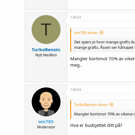
1/9/24
T
om785 skrev:
Det spørs jo hvor mange grafts du
mange grafts. Åssen ser hårtapet d
TurboBensin
Nytt Medlem
Mangler bortimot 70% av vikene
meg..
1/9/24
TurboBensin skrev:
Mangler bortimot 70% av vikene og
om785
Hva er budsjettet ditt på?
Moderator