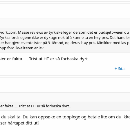
work.com. Masse reviews av tyrkiske leger, dersom det er budsjett-veien du
i Tyrkia fordi legene ikke er dyktige nok til å kunne ta en høy pris. Det handl
ker har gjerne ventelister på 9-18mnd, og derav høy pris. Klinikker med lav p
opp fordi kvaliteten er lav.
er er fakta..... Trist at HT er så forbaska dyrt..
Sitat
r fakta..... Trist at HT er så forbaska dyrt..
 du skal ta. Du kan oppsøke en topplege og betale lite om du ikk
er hårtapet ditt ut?