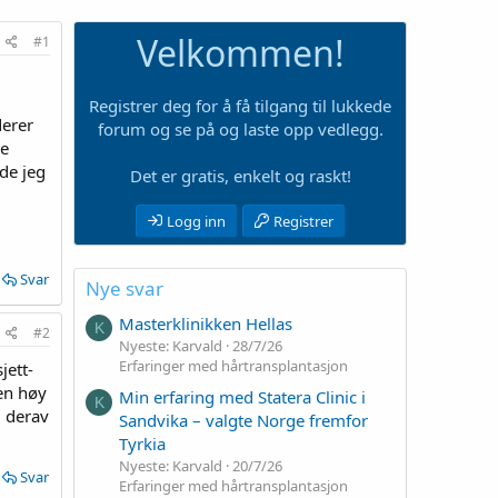
Velkommen!
#1
Registrer deg for å få tilgang til lukkede
derer
forum og se på og laste opp vedlegg.
oe
de jeg
Det er gratis, enkelt og raskt!
Logg inn
Registrer
Svar
Nye svar
Masterklinikken Hellas
K
#2
Nyeste: Karvald
28/7/26
Erfaringer med hårtransplantasjon
jett-
 en høy
Min erfaring med Statera Clinic i
K
g derav
Sandvika – valgte Norge fremfor
Tyrkia
Nyeste: Karvald
20/7/26
Svar
Erfaringer med hårtransplantasjon