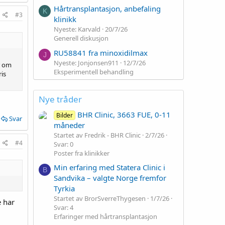
Hårtransplantasjon, anbefaling
K
#3
klinikk
Nyeste: Karvald
20/7/26
Generell diskusjon
RU58841 fra minoxidilmax
J
Nyeste: Jonjonsen911
12/7/26
er om
Eksperimentell behandling
ris
Nye tråder
BHR Clinic, 3663 FUE, 0-11
Bilder
Svar
måneder
Startet av Fredrik - BHR Clinic
2/7/26
#4
Svar: 0
Poster fra klinikker
Min erfaring med Statera Clinic i
B
Sandvika – valgte Norge fremfor
Tyrkia
Startet av BrorSverreThygesen
1/7/26
e har
Svar: 4
Erfaringer med hårtransplantasjon