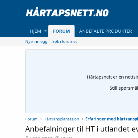
HJEM
FORUM
ANBEFALTE PRODUKTER
Nye innlegg
Søk i forumet
Hårtapsnett er en netts
Still spørsmå
Forum
Hårtransplantasjon
Erfaringer med hårtransp
Anbefalninger til HT i utlandet e
T
S