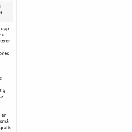
l
re
r opp
 ut
terer
oner.
e
i
tig
se
 er
r små
grafts