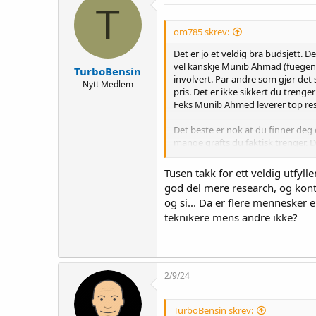
t
T
i
o
om785 skrev:
n
s
Det er jo et veldig bra budsjett. 
:
vel kanskje Munib Ahmad (fuegenix)
TurboBensin
involvert. Par andre som gjør det s
Nytt Medlem
pris. Det er ikke sikkert du treng
Feks Munib Ahmed leverer top resu
Det beste er nok at du finner deg e
mange grafts du faktisk trenger. D
ingen utfører såpass store opera
Tusen takk for ett veldig utfyl
Hvis du planlegger å dele operasj
god del mere research, og konta
på det, og ta kronen hos en annen.
og si... Da er flere mennesker
regionen. Prisene hans er også ov
teknikere mens andre ikke?
Tyrkia er Gur og Turan fra fuecapil
motsetning til Pekiner bruker dem
utføre større behandlinger.
Lav pris betyr ikke alltid at klini
2/9/24
Anbefaler uansett å sjekke ut rev
TurboBensin skrev: