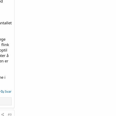
ed
ntallet
lege
 flink
ptil
ter å
en er
ne i
Svar
#9