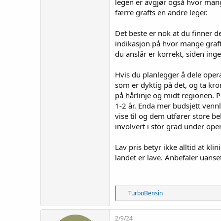
legen er avgjør også hvor man
færre grafts en andre leger.
Det beste er nok at du finner de
indikasjon på hvor mange grafts
du anslår er korrekt, siden in
Hvis du planlegger å dele opera
som er dyktig på det, og ta kro
på hårlinje og midt regionen. 
1-2 år. Enda mer budsjett vennli
vise til og dem utfører store 
involvert i stor grad under ope
Lav pris betyr ikke alltid at kl
landet er lave. Anbefaler uans
R
TurboBensin
e
a
c
2/9/24