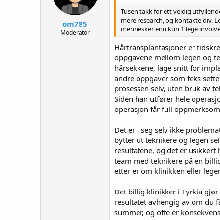
Tusen takk for ett veldig utfyllen
mere research, og kontakte div. Le
om785
mennesker enn kun 1 lege involve
Moderator
Hårtransplantasjoner er tidskre
oppgavene mellom legen og tek
hårsekkene, lage snitt for imp
andre oppgaver som feks sette
prosessen selv, uten bruk av te
Siden han utfører hele operasjo
operasjon får full oppmerksomhet
Det er i seg selv ikke problema
bytter ut teknikere og legen sel
resultatene, og det er usikkert
team med teknikere på en billig
etter er om klinikken eller leg
Det billig klinikker i Tyrkia gj
resultatet avhengig av om du få
summer, og ofte er konsekvense