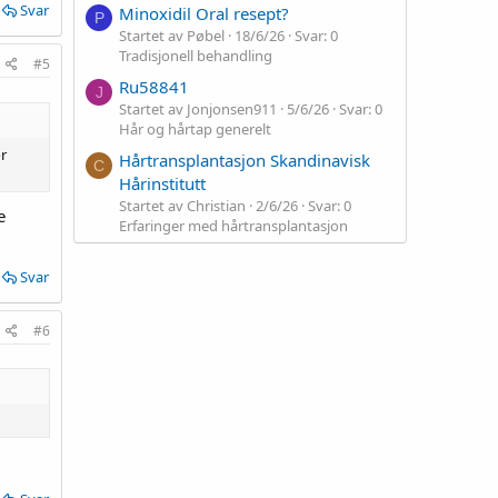
Svar
Minoxidil Oral resept?
P
Startet av Pøbel
18/6/26
Svar: 0
Tradisjonell behandling
#5
Ru58841
J
Startet av Jonjonsen911
5/6/26
Svar: 0
Hår og hårtap generelt
r
Hårtransplantasjon Skandinavisk
C
Hårinstitutt
Startet av Christian
2/6/26
Svar: 0
e
Erfaringer med hårtransplantasjon
Svar
#6