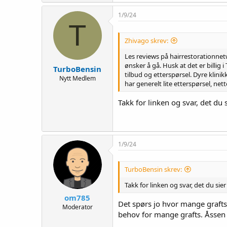
1/9/24
T
Zhivago skrev:
Les reviews på hairrestorationnet
ønsker å gå. Husk at det er billig 
TurboBensin
tilbud og etterspørsel. Dyre klinik
Nytt Medlem
har generelt lite etterspørsel, nett
Takk for linken og svar, det du si
1/9/24
TurboBensin skrev:
Takk for linken og svar, det du sier e
om785
Det spørs jo hvor mange grafts
Moderator
behov for mange grafts. Åssen s