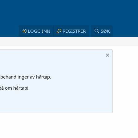
LOGG INN
REGISTRER
SØK
 behandlinger av hårtap.
 på om hårtap!