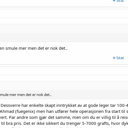
Sitat
g en smule mer men det er nok det..
Sitat
 smule mer men det er nok det..
t. Dessverre har enkelte skapt inntrykket av at gode leger tar 100-
hmad (fuegenix) men han utfører hele operasjonen fra start til s
vert. Par andre som gjør det samme, men om du er villig til å reise
il bra pris. Det er ikke sikkert du trenger 5-7000 grafts, hvor dyk