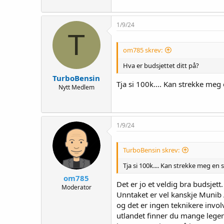
1/9/24
T
om785 skrev:
Hva er budsjettet ditt på?
TurboBensin
Tja si 100k.... Kan strekke me
Nytt Medlem
1/9/24
TurboBensin skrev:
Tja si 100k.... Kan strekke meg en
om785
Det er jo et veldig bra budsjet
Moderator
Unntaket er vel kanskje Munib A
og det er ingen teknikere invol
utlandet finner du mange leger t