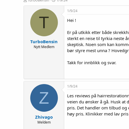
TurboBensin
1/9/24
r
t
å
a
1/9/24
d
r
T
Hei !
s
t
t
d
a
a
Er på utkikk etter både skrekkh
r
t
sterkt en reise til tyrkia neste
TurboBensin
t
o
skeptisk. Noen som kan komme me
e
Nytt Medlem
bør styre mest unna ? Hovedgrun
r
Takk for innblikk og svar.
1/9/24
Z
Les reviews på hairrestoration
veien du ønsker å gå. Husk at de
pris. Det handler om tilbud og 
høy pris. Klinikker med lav pris 
Zhivago
Meldem