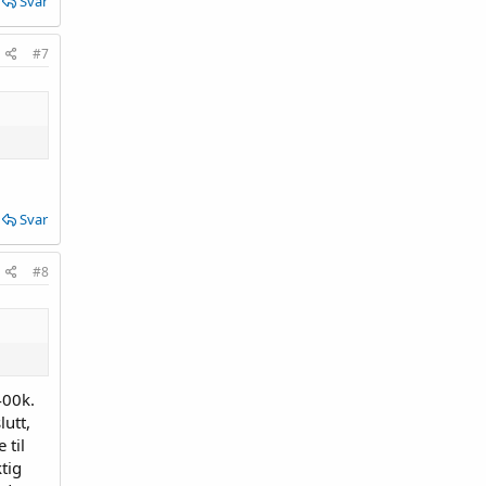
Svar
#7
Svar
#8
400k.
lutt,
 til
tig