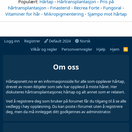
Populært:
Hårtap
-
Hårtransplantasjon
-
Pris på
hårtransplantasjon
-
Finasterid
-
Recrea Forte
-
Fungoral
-
Vitaminer for hår
-
Mikropigmentering
-
Sjampo mot hårtap
Logg inn
Registrer
Default 2024
Norsk
Vilkår og regler
Personvernregler
Hjelp
Hjem
Om oss
Hårtapsnett.no er en informasjonsside for alle som opplever hårtap,
drevet av noen ildsjeler som selv har opplevd å miste håret. Her
diskuteres hårtransplantasjoner, hårtap og alt annet som er relatert.
Ved å registrere deg som bruker på forumet får du tilgang til å se alle
vedlegg i høy oppløsning. Du kan poste i forumet uten å registrere
deg, men da må innlegget ditt godkjennes av administrator.