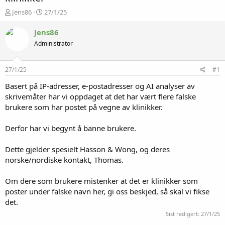
T
S
Jens86
27/1/25
r
t
å
a
Jens86
d
r
Administrator
s
t
t
d
a
a
27/1/25
#1
r
t
t
o
Basert på IP-adresser, e-postadresser og AI analyser av
e
skrivemåter har vi oppdaget at det har vært flere falske
r
brukere som har postet på vegne av klinikker.
Derfor har vi begynt å banne brukere.
Dette gjelder spesielt Hasson & Wong, og deres
norske/nordiske kontakt, Thomas.
Om dere som brukere mistenker at det er klinikker som
poster under falske navn her, gi oss beskjed, så skal vi fikse
det.
Sist redigert:
27/1/25