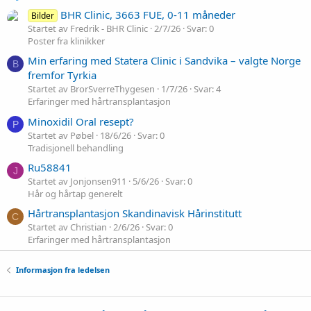
BHR Clinic, 3663 FUE, 0-11 måneder
Bilder
Startet av Fredrik - BHR Clinic
2/7/26
Svar: 0
Poster fra klinikker
Min erfaring med Statera Clinic i Sandvika – valgte Norge
B
fremfor Tyrkia
Startet av BrorSverreThygesen
1/7/26
Svar: 4
Erfaringer med hårtransplantasjon
Minoxidil Oral resept?
P
Startet av Pøbel
18/6/26
Svar: 0
Tradisjonell behandling
Ru58841
J
Startet av Jonjonsen911
5/6/26
Svar: 0
Hår og hårtap generelt
Hårtransplantasjon Skandinavisk Hårinstitutt
C
Startet av Christian
2/6/26
Svar: 0
Erfaringer med hårtransplantasjon
Informasjon fra ledelsen