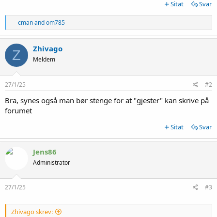
Sitat
Svar
R
cman
and
om785
e
a
c
Zhivago
Z
t
Meldem
i
o
n
s
27/1/25
#2
:
Bra, synes også man bør stenge for at "gjester" kan skrive på
forumet
Sitat
Svar
Jens86
Administrator
27/1/25
#3
Zhivago skrev: