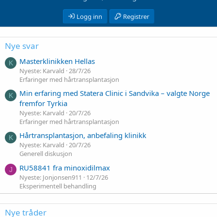
Logg inn
Registrer
Nye svar
Masterklinikken Hellas
K
Nyeste: Karvald
28/7/26
Erfaringer med hårtransplantasjon
Min erfaring med Statera Clinic i Sandvika – valgte Norge
K
fremfor Tyrkia
Nyeste: Karvald
20/7/26
Erfaringer med hårtransplantasjon
Hårtransplantasjon, anbefaling klinikk
K
Nyeste: Karvald
20/7/26
Generell diskusjon
RU58841 fra minoxidilmax
J
Nyeste: Jonjonsen911
12/7/26
Eksperimentell behandling
Nye tråder