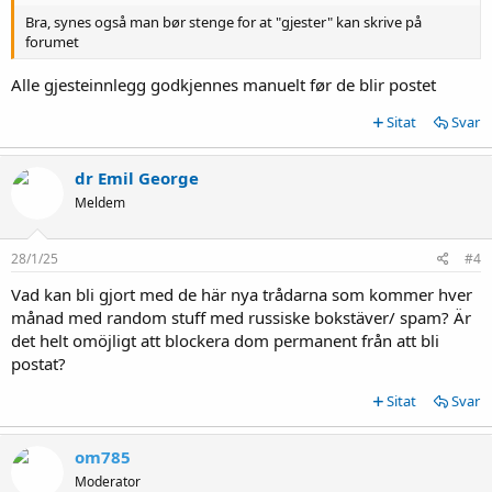
Bra, synes også man bør stenge for at "gjester" kan skrive på
forumet
Alle gjesteinnlegg godkjennes manuelt før de blir postet
Sitat
Svar
dr Emil George
Meldem
28/1/25
#4
Vad kan bli gjort med de här nya trådarna som kommer hver
månad med random stuff med russiske bokstäver/ spam? Är
det helt omöjligt att blockera dom permanent från att bli
postat?
Sitat
Svar
om785
Moderator