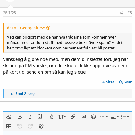
28/1/25
#5
dr Emil George skrev:
Vad kan bli gjort med de här nya trådarna som kommer hver
månad med random stuff med russiske bokstäver/ spam? Är det
helt omöjligt att blockera dom permanent från att bli postat?
Vanskelig å gjøre noe med, men dem blir slettet fort. Jeg har
skrudd på PM varsler, om det skulle dukke opp mye av dem
på kort tid, send en pm så kan jeg slette.
Sitat
Svar
R
dr Emil George
e
a
c
t
i
o
Fjern formatering
Fet
Kursiv
Understrek
Tekstfarge
Skriftstørrelse
Legg inn link
Legg inn bilde
Smiley
Sett inn
Tilpassing
Liste
n
s
Insert table
Angre
Gjøre om
Bytt BB-kode