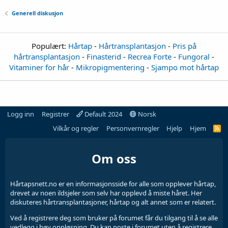
Generell diskusjon
Populært:
Hårtap
-
Hårtransplantasjon
-
Pris på
hårtransplantasjon
-
Finasterid
-
Recrea Forte
-
Fungoral
-
Vitaminer for hår
-
Mikropigmentering
-
Sjampo mot hårtap
Logg inn
Registrer
Default 2024
Norsk
Vilkår og regler
Personvernregler
Hjelp
Hjem
Om oss
Hårtapsnett.no er en informasjonsside for alle som opplever hårtap,
drevet av noen ildsjeler som selv har opplevd å miste håret. Her
diskuteres hårtransplantasjoner, hårtap og alt annet som er relatert.
Ved å registrere deg som bruker på forumet får du tilgang til å se alle
vedlegg i høy oppløsning. Du kan poste i forumet uten å registrere