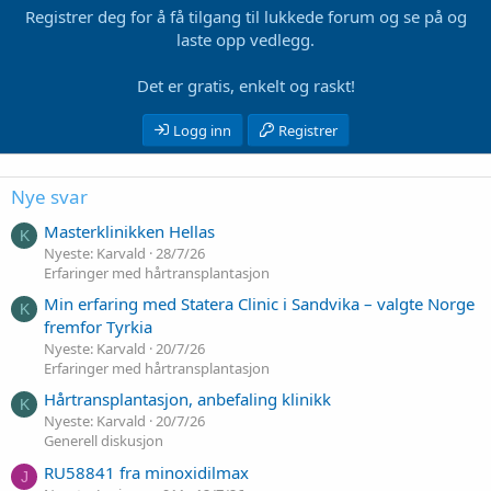
Registrer deg for å få tilgang til lukkede forum og se på og
laste opp vedlegg.
Det er gratis, enkelt og raskt!
Logg inn
Registrer
Nye svar
Masterklinikken Hellas
K
Nyeste: Karvald
28/7/26
Erfaringer med hårtransplantasjon
Min erfaring med Statera Clinic i Sandvika – valgte Norge
K
fremfor Tyrkia
Nyeste: Karvald
20/7/26
Erfaringer med hårtransplantasjon
Hårtransplantasjon, anbefaling klinikk
K
Nyeste: Karvald
20/7/26
Generell diskusjon
RU58841 fra minoxidilmax
J