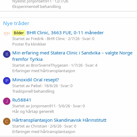
Nyeste: Jonjonsen911
12/7/26
Eksperimentell behandling
Nye tråder
BHR Clinic, 3663 FUE, 0-11 måneder
Bilder
Startet av Fredrik - BHR Clinic
2/7/26
Svar: 0
Poster fra klinikker
Min erfaring med Statera Clinic i Sandvika – valgte Norge
B
fremfor Tyrkia
Startet av BrorSverreThygesen
1/7/26
Svar: 4
Erfaringer med hårtransplantasjon
Minoxidil Oral resept?
P
Startet av Pøbel
18/6/26
Svar: 0
Tradisjonell behandling
Ru58841
J
Startet av Jonjonsen911
5/6/26
Svar: 0
Hår og hårtap generelt
Hårtransplantasjon Skandinavisk Hårinstitutt
C
Startet av Christian
2/6/26
Svar: 0
Erfaringer med hårtransplantasjon