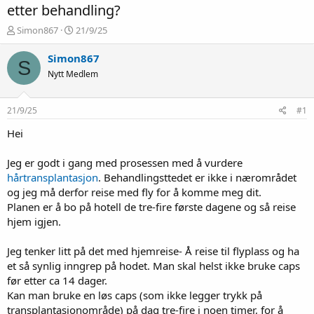
etter behandling?
T
S
Simon867
21/9/25
r
t
å
a
Simon867
S
d
r
Nytt Medlem
s
t
t
d
a
a
21/9/25
#1
r
t
t
o
Hei
e
r
Jeg er godt i gang med prosessen med å vurdere
hårtransplantasjon
. Behandlingsttedet er ikke i nærområdet
og jeg må derfor reise med fly for å komme meg dit.
Planen er å bo på hotell de tre-fire første dagene og så reise
hjem igjen.
Jeg tenker litt på det med hjemreise- Å reise til flyplass og ha
et så synlig inngrep på hodet. Man skal helst ikke bruke caps
før etter ca 14 dager.
Kan man bruke en løs caps (som ikke legger trykk på
transplantasjonområde) på dag tre-fire i noen timer, for å