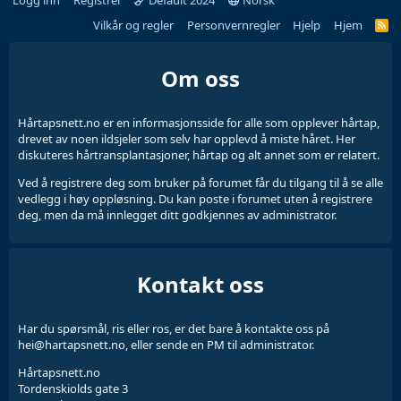
Logg inn
Registrer
Default 2024
Norsk
Vilkår og regler
Personvernregler
Hjelp
Hjem
Om oss
Hårtapsnett.no er en informasjonsside for alle som opplever hårtap,
drevet av noen ildsjeler som selv har opplevd å miste håret. Her
diskuteres hårtransplantasjoner, hårtap og alt annet som er relatert.
Ved å registrere deg som bruker på forumet får du tilgang til å se alle
vedlegg i høy oppløsning. Du kan poste i forumet uten å registrere
deg, men da må innlegget ditt godkjennes av administrator.
Kontakt oss
Har du spørsmål, ris eller ros, er det bare å kontakte oss på
hei@hartapsnett.no, eller sende en PM til administrator.
Hårtapsnett.no
Tordenskiolds gate 3