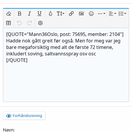
Fjern formatering
Fet
Kursiv
Understrek
Tekstfarge
Skriftstørrelse
Legg inn link
Legg inn bilde
Smiley
Sett inn
Tilpassing
Liste
Insert table
Angre
Gjøre om
Bytt BB-kode
[QUOTE="Mann36Oslo, post: 75695, member: 2104"]
Hadde nok gått greit før også. Men for meg var jeg
bare megaforsiktig med alt de første 72 timene,
inkludert soving, saltvannsspray osv osc
[/QUOTE]
Forhåndsvisning
Navn