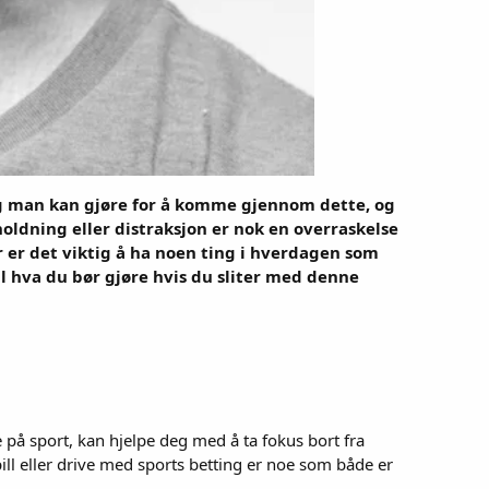
ing man kan gjøre for å komme gjennom dette, og
oldning eller distraksjon er nok en overraskelse
r er det viktig å ha noen ting i hverdagen som
til hva du bør gjøre hvis du sliter med denne
e på sport, kan hjelpe deg med å ta fokus bort fra
pill eller drive med sports betting er noe som både er
.