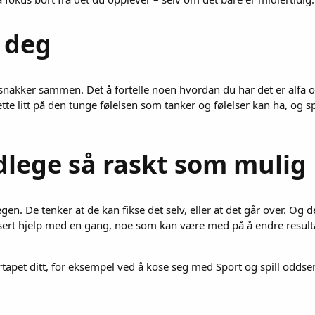
t deg
an snakker sammen. Det å fortelle noen hvordan du har det er alf
ette litt på den tunge følelsen som tanker og følelser kan ha, og s
udlege så raskt som mulig
n. De tenker at de kan fikse det selv, eller at det går over. Og d
ifisert hjelp med en gang, noe som kan være med på å endre result
hårtapet ditt, for eksempel ved å kose seg med Sport og spill oddse