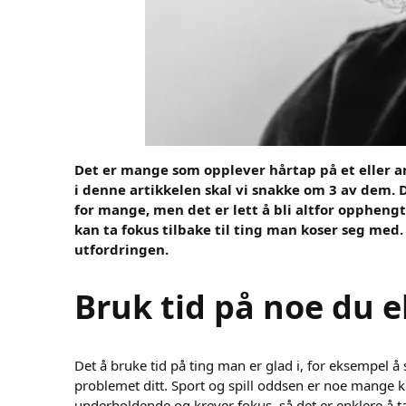
Det er mange som opplever hårtap på et eller a
i denne artikkelen skal vi snakke om 3 av dem. 
for mange, men det er lett å bli altfor oppheng
kan ta fokus tilbake til ting man koser seg med. 
utfordringen.
Bruk tid på noe du 
Det å bruke tid på ting man er glad i, for eksempel å
problemet ditt. Sport og spill oddsen er noe mange ko
underholdende og krever fokus, så det er enklere å ta