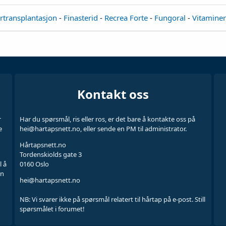
årtransplantasjon
-
Finasterid
-
Recrea Forte
-
Fungoral
-
Vitaminer
Kontakt oss
r
Har du spørsmål, ris eller ros, er det bare å kontakte oss på
e
hei@hartapsnett.no, eller sende en PM til administrator.
Hårtapsnett.no
Tordenskiolds gate 3
l å
0160 Oslo
en
hei@hartapsnett.no
NB: Vi svarer ikke på spørsmål relatert til hårtap på e-post. Still
spørsmålet i forumet!