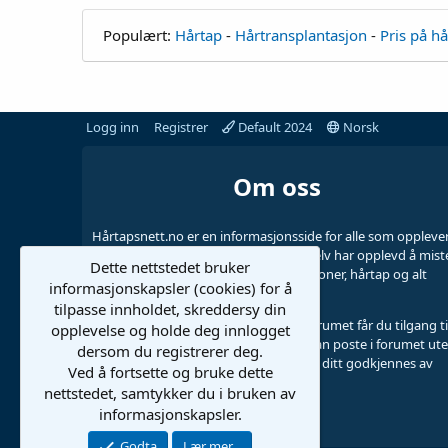
Populært:
Hårtap
-
Hårtransplantasjon
-
Pris på h
Logg inn
Registrer
Default 2024
Norsk
Om oss
Hårtapsnett.no er en informasjonsside for alle som oppleve
hårtap, drevet av noen ildsjeler som selv har opplevd å mist
Dette nettstedet bruker
håret. Her diskuteres hårtransplantasjoner, hårtap og alt
informasjonskapsler (cookies) for å
annet som er relatert.
tilpasse innholdet, skreddersy din
Ved å registrere deg som bruker på forumet får du tilgang ti
opplevelse og holde deg innlogget
se alle vedlegg i høy oppløsning. Du kan poste i forumet ut
dersom du registrerer deg.
å registrere deg, men da må innlegget ditt godkjennes av
Ved å fortsette og bruke dette
administrator.
nettstedet, samtykker du i bruken av
informasjonskapsler.
Godta
Lær mer…