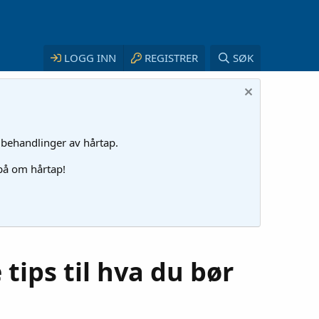
LOGG INN
REGISTRER
SØK
 behandlinger av hårtap.
 på om hårtap!
tips til hva du bør