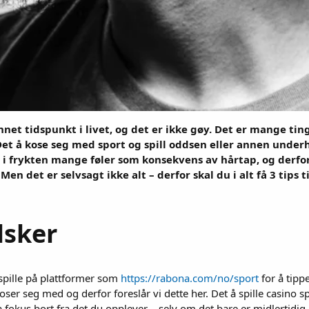
nnet tidspunkt i livet, og det er ikke gøy. Det er mange t
Det å kose seg med sport og spill oddsen eller annen underh
t i frykten mange føler som konsekvens av hårtap, og derfo
Men det er selvsagt ikke alt – derfor skal du i alt få 3 tips 
elsker
 spille på plattformer som
https://rabona.com/no/sport
for å tipp
ser seg med og derfor foreslår vi dette her. Det å spille casino s
 fokus bort fra det du opplever – selv om det bare er midlertidig