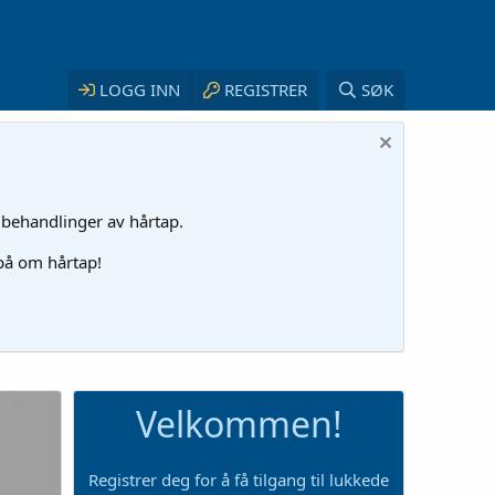
LOGG INN
REGISTRER
SØK
 behandlinger av hårtap.
 på om hårtap!
Velkommen!
Registrer deg for å få tilgang til lukkede