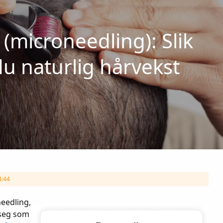
(microneedling): Slik
du naturlig hårvekst
4:44
eedling,
 seg som