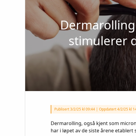
Dermarolling 
stimulerer 
Publisert
3/2/25 kl 09:44
|
Oppdatert 4/2/25 kl 1
Dermarolling, også kjent som micron
har i løpet av de siste årene etablert