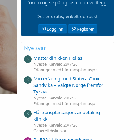
forum og se på og laste opp vedlegg.
Det er gratis, enkelt og raskt!
Logg inn
Registrer
Nye svar
Masterklinikken Hellas
K
Nyeste: Karvald
28/7/26
Erfaringer med hårtransplantasjon
Min erfaring med Statera Clinic i
K
Sandvika – valgte Norge fremfor
Tyrkia
Nyeste: Karvald
20/7/26
Erfaringer med hårtransplantasjon
Hårtransplantasjon, anbefaling
K
klinikk
Nyeste: Karvald
20/7/26
Generell diskusjon
RU58841 fra minoxidilmax