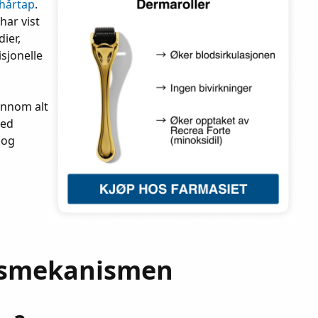
hårtap
.
har vist
ier,
sjonelle
ennom alt
med
 og
ngsmekanismen