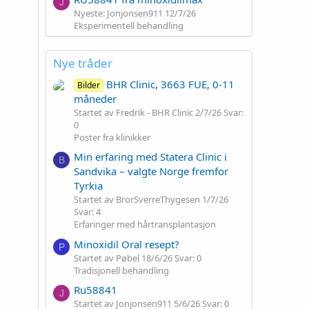
J
Nyeste: Jonjonsen911
12/7/26
Eksperimentell behandling
Nye tråder
BHR Clinic, 3663 FUE, 0-11
Bilder
måneder
Startet av Fredrik - BHR Clinic
2/7/26
Svar:
0
Poster fra klinikker
Min erfaring med Statera Clinic i
B
Sandvika – valgte Norge fremfor
Tyrkia
Startet av BrorSverreThygesen
1/7/26
Svar: 4
Erfaringer med hårtransplantasjon
Minoxidil Oral resept?
P
Startet av Pøbel
18/6/26
Svar: 0
Tradisjonell behandling
Ru58841
J
Startet av Jonjonsen911
5/6/26
Svar: 0