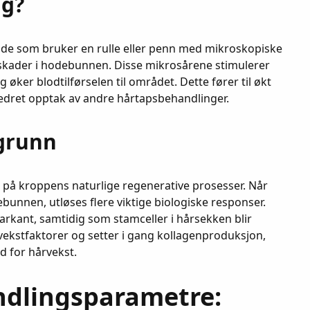
ng?
de som bruker en rulle eller penn med mikroskopiske
skader i hodebunnen. Disse mikrosårene stimulerer
øker blodtilførselen til området. Dette fører til økt
edret opptak av andre hårtapsbehandlinger.
grunn
 på kroppens naturlige regenerative prosesser. Når
unnen, utløses flere viktige biologiske responser.
arkant, samtidig som stamceller i hårsekken blir
v vekstfaktorer og setter i gang kollagenproduksjon,
 for hårvekst.
dlingsparametre: