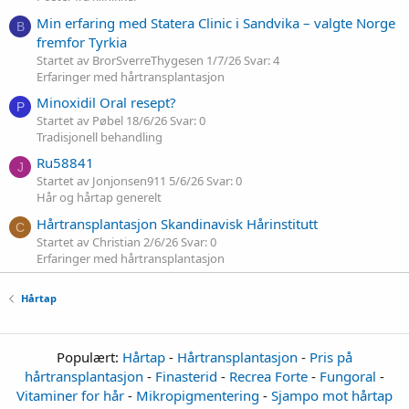
Min erfaring med Statera Clinic i Sandvika – valgte Norge
B
fremfor Tyrkia
Startet av BrorSverreThygesen
1/7/26
Svar: 4
Erfaringer med hårtransplantasjon
Minoxidil Oral resept?
P
Startet av Pøbel
18/6/26
Svar: 0
Tradisjonell behandling
Ru58841
J
Startet av Jonjonsen911
5/6/26
Svar: 0
Hår og hårtap generelt
Hårtransplantasjon Skandinavisk Hårinstitutt
C
Startet av Christian
2/6/26
Svar: 0
Erfaringer med hårtransplantasjon
Hårtap
Populært:
Hårtap
-
Hårtransplantasjon
-
Pris på
hårtransplantasjon
-
Finasterid
-
Recrea Forte
-
Fungoral
-
Vitaminer for hår
-
Mikropigmentering
-
Sjampo mot hårtap