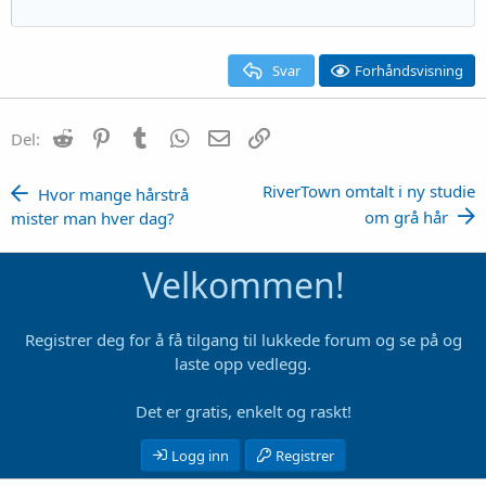
Svar
Forhåndsvisning
Reddit
Pinterest
Tumblr
WhatsApp
E-post
Link
Del:
RiverTown omtalt i ny studie
Hvor mange hårstrå
om grå hår
mister man hver dag?
Velkommen!
Registrer deg for å få tilgang til lukkede forum og se på og
laste opp vedlegg.
Det er gratis, enkelt og raskt!
Logg inn
Registrer