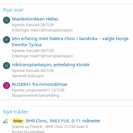
Nye svar
Masterklinikken Hellas
K
Nyeste: Karvald
28/7/26
Erfaringer med hårtransplantasjon
Min erfaring med Statera Clinic i Sandvika – valgte Norge
K
fremfor Tyrkia
Nyeste: Karvald
20/7/26
Erfaringer med hårtransplantasjon
Hårtransplantasjon, anbefaling klinikk
K
Nyeste: Karvald
20/7/26
Generell diskusjon
RU58841 fra minoxidilmax
J
Nyeste: Jonjonsen911
12/7/26
Eksperimentell behandling
Nye tråder
BHR Clinic, 3663 FUE, 0-11 måneder
Bilder
Startet av Fredrik - BHR Clinic
2/7/26
Svar: 0
Poster fra klinikker