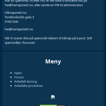
Har du spørsmål, ris eller ros, er det bare å kontakte oss på
hei@hartapsnett.no, eller sende en PM til administrator.
Hårtapsnett.no
Tordenskiolds gate 3
0160 Oslo
hei@hartapsnett.no
NB: Vi svarer ikke på spørsmål relatert til hårtap på e-post. Still
spørsmålet i forumet!
Meny
Hjem
Forum
Anbefalt lesning
Anbefalte produkter